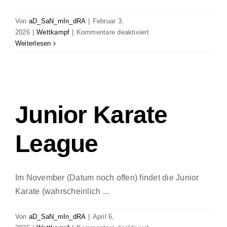
Von
aD_SaN_mIn_dRA
|
Februar 3,
für
2026
|
Wettkampf
|
Kommentare deaktiviert
Junior
Weiterlesen
Karate
League
Kriens
(Luzern)
Junior Karate
League
Im November (Datum noch offen) findet die Junior
Karate (wahrscheinlich ...
Von
aD_SaN_mIn_dRA
|
April 6,