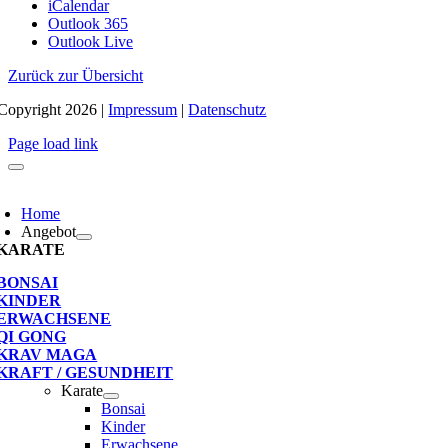
iCalendar
Outlook 365
Outlook Live
Zurück zur Übersicht
Copyright 2026 |
Impressum
|
Datenschutz
Page load link
oggle
avigation
Home
Angebot
KARATE
BONSAI
KINDER
ERWACHSENE
QI GONG
KRAV MAGA
KRAFT / GESUNDHEIT
Karate
Bonsai
Kinder
Erwachsene