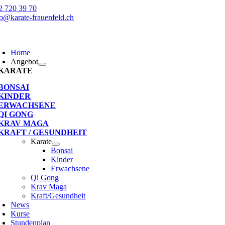
Zum
2 720 39 70
Inhalt
fo@karate-frauenfeld.ch
springen
oggle
avigation
Home
Angebot
KARATE
BONSAI
KINDER
ERWACHSENE
QI GONG
KRAV MAGA
KRAFT / GESUNDHEIT
Karate
Bonsai
Kinder
Erwachsene
Qi Gong
Krav Maga
Kraft/Gesundheit
News
Kurse
Stundenplan