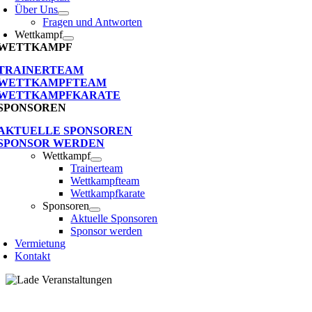
Über Uns
Fragen und Antworten
Wettkampf
WETTKAMPF
TRAINERTEAM
WETTKAMPFTEAM
WETTKAMPFKARATE
SPONSOREN
AKTUELLE SPONSOREN
SPONSOR WERDEN
Wettkampf
Trainerteam
Wettkampfteam
Wettkampfkarate
Sponsoren
Aktuelle Sponsoren
Sponsor werden
Vermietung
Kontakt