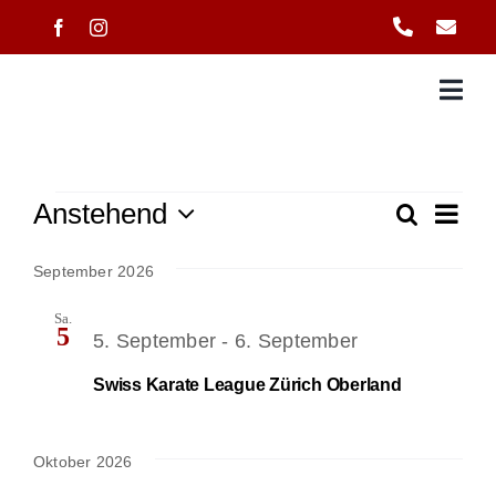
Zum
Inhalt
springen
Veranstaltung
Vera
Anstehend
Suche
Vera
Liste
Ansi
Datum
Navi
wählen.
September 2026
Such
Sa.
5
5. September
-
6. September
und
Swiss Karate League Zürich Oberland
Ansi
Oktober 2026